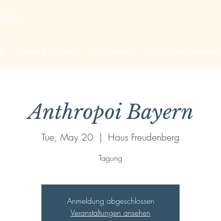
ERG
schaft
ng
Preise & Buchung
Programm
Die Christengemeinsc
Anthropoi Bayern
Tue, May 20
  |  
Haus Freudenberg
Tagung
Anmeldung abgeschlossen
Veranstaltungen ansehen