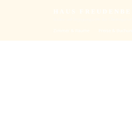
HAUS FREUDENB
Studien- und Begegnungsstätte der Christengemein
Zimmer & Räume
Preise & Buchu