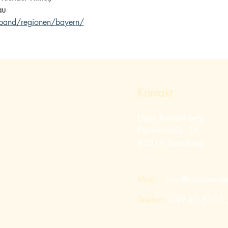
au
rband/regionen/bayern/
Kontakt
Haus Freudenberg
Prinz-Karl-Str. 16
82319 Starnberg
Mail:
info@hausfreud
Telefon:
+49 (0) 8151