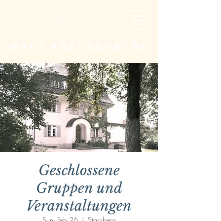
Studien- und Begegnungsstätte der
Christengemeinschaft
HAUS FREUDENBERG
Geschlossene
Gruppen und
Veranstaltungen
Sun, Feb 26
  |  
Starnberg