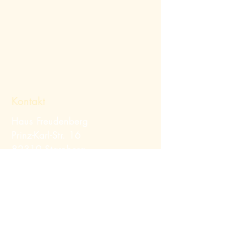
Kontakt
Haus Freudenberg
Prinz-Karl-Str. 16
82319 Starnberg
Telefon:
+49 (0) 8151
/ 12379
Mail:
info@hausfreudenberg.de