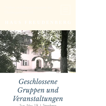
Studien- und Begegnungsstätte der
Christengemeinschaft
HAUS FREUDENBERG
Geschlossene
Gruppen und
Veranstaltungen
Sun, Nov 19
  |  
Starnberg