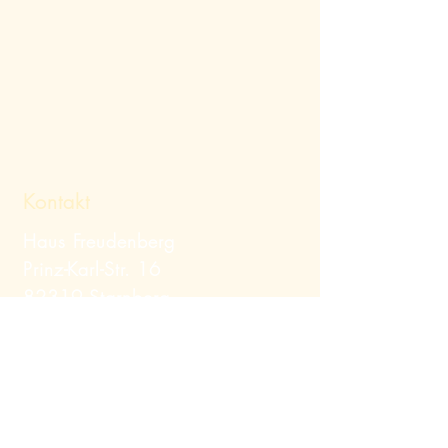
Kontakt
Haus Freudenberg
Prinz-Karl-Str. 16
82319 Starnberg
Telefon:
+49 (0) 8151
/ 12379
Mail:
info@hausfreudenberg.de