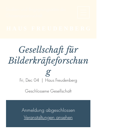
Studien- und Begegnungsstätte der
Christengemeinschaft
HAUS FREUDENBERG
Gesellschaft für
Bilderkräfteforschun
g
Fri, Dec 04
  |  
Haus Freudenberg
Geschlossene Gesellschaft
Anmeldung abgeschlossen
Veranstaltungen ansehen