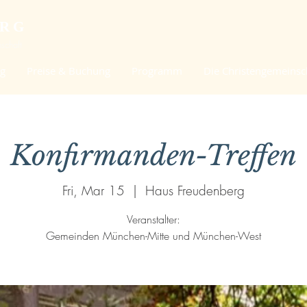
ERG
schaft
ng
Preise & Buchung
Programm
Die Christengemeinsc
Konfirmanden-Treffen
Fri, Mar 15
  |  
Haus Freudenberg
Veranstalter:
Gemeinden München-Mitte und München-West