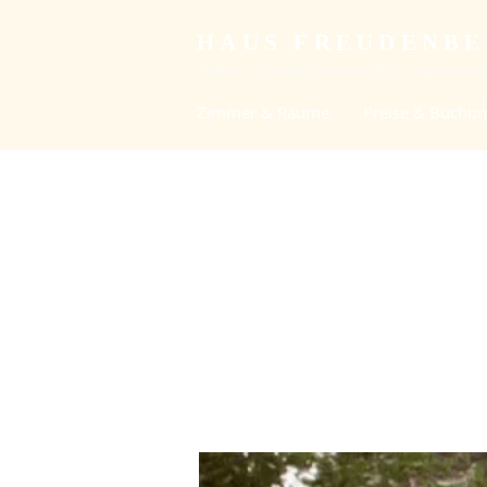
HAUS FREUDENB
Studien- und Begegnungsstätte der Christengemein
Zimmer & Räume
Preise & Buchu