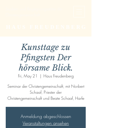
Studien- und Begegnungsstätte der
Christengemeinschaft
HAUS FREUDENBERG
Kunsttage zu
Pfingsten Der
hörsame Blick.
Fri, May 21
  |  
Haus Freudenberg
Seminar der Christengemeinschaft, mit Norbert
Schaaf, Priester der
Christengemeinschaft und Beate Schaaf, Harfe
Anmeldung abgeschlossen
Veranstaltungen ansehen