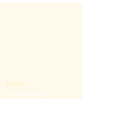
Kontakt
Haus Freudenberg
Prinz-Karl-Str. 16
82319 Starnberg