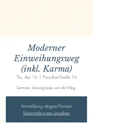
Studien- und Begegnungsstätte der
Christengemeinschaft
HAUS FREUDENBERG
Moderner
Einweihungsweg
(inkl. Karma)
Thu, Apr 16
  |  
Prinz-Karl-Straße 16
Seminar. Leitung Jaap van de Weg.
Anmeldung abgeschlossen
Veranstaltungen ansehen