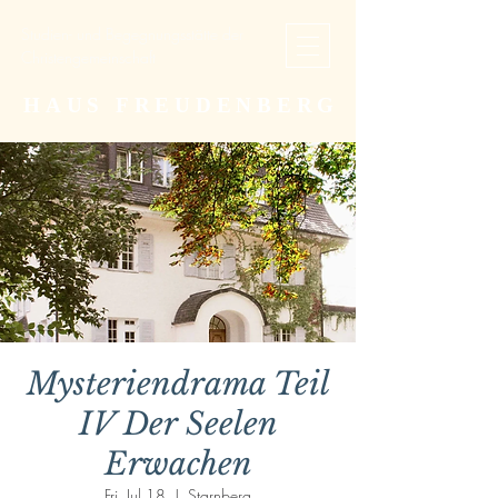
Studien- und Begegnungsstätte der
Christengemeinschaft
HAUS FREUDENBERG
Mysteriendrama Teil
IV Der Seelen
Erwachen
Fri, Jul 18
  |  
Starnberg