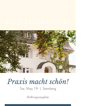
Studien- und Begegnungsstätte der
Christengemeinschaft
HAUS FREUDENBERG
Praxis macht schön!
Tue, May 19
  |  
Starnberg
Anthroposophie