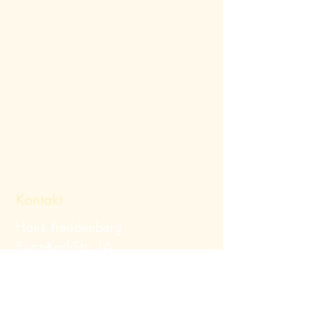
Kontakt
Haus Freudenberg
Prinz-Karl-Str. 16
82319 Starnberg
Telefon:
+49 (0) 8151
/ 12379