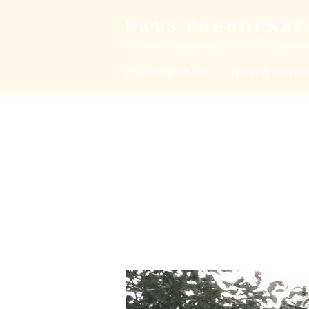
HAUS FREUDENB
Studien- und Begegnungsstätte der Christengemein
Zimmer & Räume
Preise & Buchu