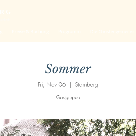
ERG
schaft
ng
Preise & Buchung
Programm
Die Christengemeinsc
Sommer
Fri, Nov 06
  |  
Starnberg
Gastgruppe