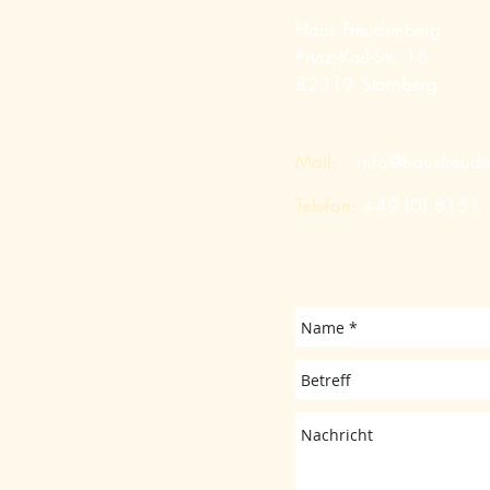
Haus Freudenberg
Prinz-Karl-Str. 16
82319 Starnberg
Mail:
info@hausfreud
Telefon:
+49 (0) 8151