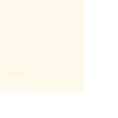
Kontakt
Haus Freudenberg
Prinz-Karl-Str. 16
82319 Starnberg
Telefon:
+49 (0) 8151
/ 12379