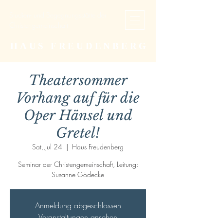
Studien- und Begegnungsstätte der
Christengemeinschaft
HAUS FREUDENBERG
Theatersommer
Vorhang auf für die
Oper Hänsel und
Gretel!
Sat, Jul 24
  |  
Haus Freudenberg
Seminar der Christengemeinschaft, Leitung:
Susanne Gödecke
Anmeldung abgeschlossen
Veranstaltungen ansehen