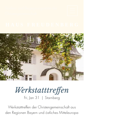
Studien- und Begegnungsstätte der
Christengemeinschaft
HAUS FREUDENBERG
Werkstatttreffen
Fri, Jan 31
  |  
Starnberg
Werkstatttreffen der Christengemeinschaft aus
den Regionen Bayern und östliches Mitteleuropa