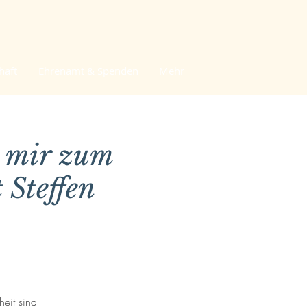
haft
Ehrenamt & Spenden
Mehr
e mir zum
 Steffen
eit sind