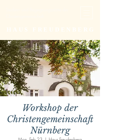
Studien- und Begegnungsstätte der
Christengemeinschaft
HAUS FREUDENBERG
Workshop der
Christengemeinschaft
Nürnberg
Mon, Feb 23
  |  
Haus Freudenberg