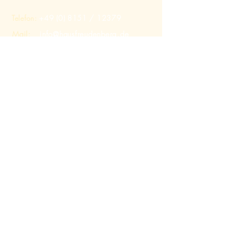
Telefon:
+49 (0) 8151
/ 12379
Mail:
info@hausfreudenberg.de